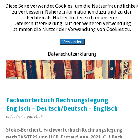
Diese Seite verwendet Cookies, um die Nutzerfreundlichkei
START
DATENSCHUTZERKLÄRUNG
IMPRESSUM
ÜBER JURALIT
zu verbessern. Nähere Informationen dazu und zu den
Rechten als Nutzer finden sich in unserer
JURALIT
Datenschutzerklärung. Mit der weiteren Verwendung
stimmen die Nutzer der Verwendung von Cookies zu.
Rezensionen juristischer Literatur
Verstanden
Datenschutzerklärung
Fachwörterbuch Rechnungslegung
Englisch – Deutsch/Deutsch – Englisch
08/11/2021
von rhhh
Stoke-Borchert, Fachwörterbuch Rechnungslegung
nach IAS/IFRS und HGB, Erstauflage, 2021, C.H.Beck