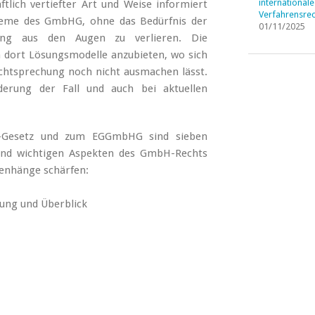
internationale
ftlich vertiefter Art und Weise informiert
Verfahrensrec
leme des GmbHG, ohne das Bedürfnis der
01/11/2025
ng aus den Augen zu verlieren. Die
h dort Lösungsmodelle anzubieten, wo sich
Rechtsprechung noch nicht ausmachen lässt.
nderung der Fall und auch bei aktuellen
H-Gesetz und zum EGGmbHG sind sieben
und wichtigen Aspekten des GmbH-Rechts
menhänge schärfen:
tung und Überblick