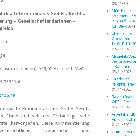
HG
09/11/2025
Münchener
lick – Internationales GmbH – Recht –
Kommentar: A
erung – Gesellschafterdarlehen –
7, 6. Aufl., 202
C.H.Beck
08/1
gleich
Uhlenbruck:
Großkomment
tar
InsO, Bd. I. 2
08/11/2025
age
Musielak/Voit:
Zivilprozess
– Kommentar
cover (In Leinen), 549,00 Euro inkl. MwSt.
08/11/2025
Handbuch
6-76390-8
Pflichtteilsrec
01/11/2025
shop.de
Baumaßnahm
WEG – Recht
01/11/2025
hr kompakte Kommentar zum GmbH-Gesetz
Arbeitshandb
 Stand und seit der Erstauflage sehr
Aufsichtsrats
titel hervorgehen. Diese Kommentierung
01/11/2025
nzernrechtliche, steuerliche und
Grundkurs IP