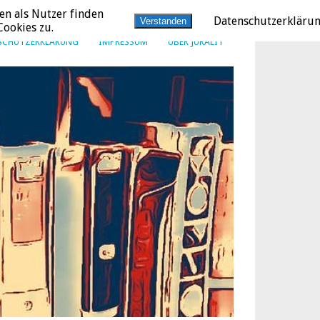
en als Nutzer finden
Datenschutzerkläru
Verstanden
ookies zu.
SCHUTZERKLÄRUNG
IMPRESSUM
ÜBER JURALIT