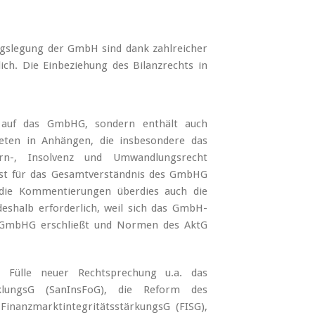
gslegung der GmbH sind dank zahlreicher
ch. Die Einbeziehung des Bilanzrechts in
 auf das GmbHG, sondern enthält auch
ten in Anhängen, die insbesondere das
zern-, Insolvenz und Umwandlungsrecht
 ist für das Gesamtverständnis des GmbHG
en die Kommentierungen überdies auch die
eshalb erforderlich, weil sich das GmbH-
s GmbHG erschließt und Normen des AktG
r Fülle neuer Rechtsprechung u.a. das
icklungsG (SanInsFoG), die Reform des
inanzmarktintegritätsstärkungsG (FISG),