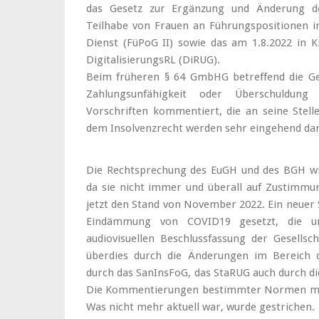
das Gesetz zur Ergänzung und Änderung der
Teilhabe von Frauen an Führungspositionen in
Dienst (FüPoG II) sowie das am 1.8.2022 in 
DigitalisierungsRL (DiRUG).
Beim früheren § 64 GmbHG betreffend die Ge
Zahlungsunfähigkeit oder Überschuldung
Vorschriften kommentiert, die an seine Stel
dem Insolvenzrecht werden sehr eingehend darg
Die Rechtsprechung des EuGH und des BGH wird
da sie nicht immer und überall auf Zustimmu
jetzt den Stand von November 2022. Ein neue
Eindämmung von COVID19 gesetzt, die un
audiovisuellen Beschlussfassung der Gesellsc
überdies durch die Änderungen im Bereich d
durch das SanInsFoG, das StaRUG auch durch die
Die Kommentierungen bestimmter Normen musst
Was nicht mehr aktuell war, wurde gestrichen.