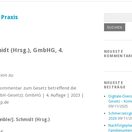
Praxis
midt (Hrsg.), GmbHG, 4.
NEUESTE
KOMMENTAR
ion zu:
NEUESTE
BEITRÄGE
Digitale-Diens
Gesetz – Kom
09/11/2025
Schmerzensge
2026
09/11/2
ible/J. Schmidt (Hrsg.)
Nachfolgepla
Familienunte