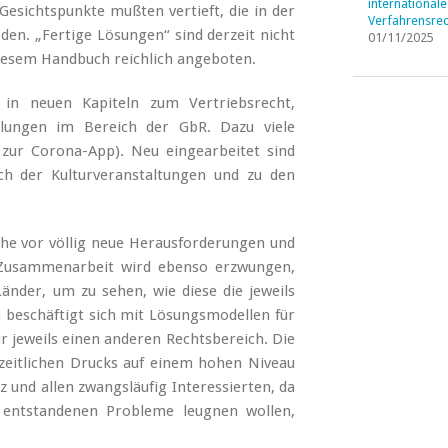
internationale
esichtspunkte mußten vertieft, die in der
Verfahrensrec
den. „Fertige Lösungen“ sind derzeit nicht
01/11/2025
iesem Handbuch reichlich angeboten.
 in neuen Kapiteln zum Vertriebsrecht,
lungen im Bereich der GbR. Dazu viele
 zur Corona-App). Neu eingearbeitet sind
h der Kulturveranstaltungen und zu den
iche vor völlig neue Herausforderungen und
 Zusammenarbeit wird ebenso erzwungen,
Länder, um zu sehen, wie diese die jeweils
beschäftigt sich mit Lösungsmodellen für
ür jeweils einen anderen Rechtsbereich. Die
zeitlichen Drucks auf einem hohen Niveau
z und allen zwangsläufig Interessierten, da
ie entstandenen Probleme leugnen wollen,