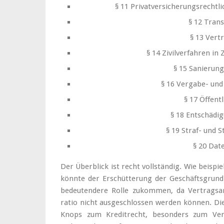
§ 11 Privatversicherungsrechtl
§ 12 Tran
§ 13 Vert
§ 14 Zivilverfahren in 
§ 15 Sanierung
§ 16 Vergabe- und 
§ 17 Öffent
§ 18 Entschädi
§ 19 Straf- und 
§ 20 Dat
Der Überblick ist recht vollständig. Wie beispi
könnte der Erschütterung der Geschäftsgrund
bedeutendere Rolle zukommen, da Vertragsa
ratio nicht ausgeschlossen werden können. Die
Knops zum Kreditrecht, besonders zum Verb