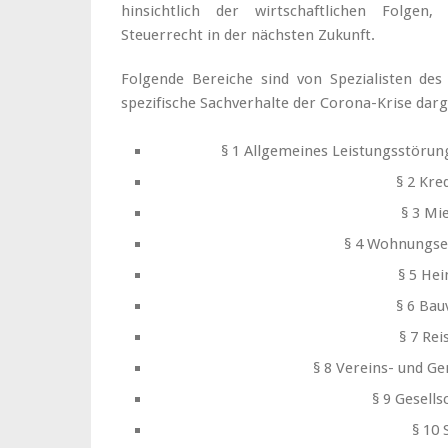
hinsichtlich der wirtschaftlichen Folge
Steuerrecht in der nächsten Zukunft.
Folgende Bereiche sind von Spezialisten des 
spezifische Sachverhalte der Corona-Krise darge
§ 1 Allgemeines Leistungsstörun
§ 2 Kre
§ 3 Mi
§ 4 Wohnungse
§ 5 He
§ 6 Bau
§ 7 Rei
§ 8 Vereins- und G
§ 9 Gesells
§ 10 