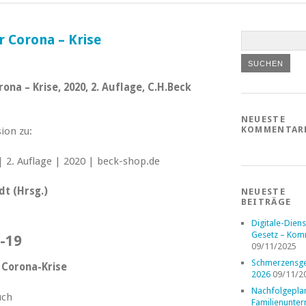
 Corona – Krise
na – Krise, 2020, 2. Auflage, C.H.Beck
NEUESTE
KOMMENTAR
ion zu:
t (Hrsg.)
NEUESTE
BEITRÄGE
Digitale-Diens
Gesetz – Kom
-19
09/11/2025
Schmerzensge
 Corona-Krise
2026
09/11/2
Nachfolgepla
uch
Familienunte