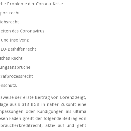
iche Probleme der Corona-Krise
sportrecht
riebsrecht
Zeiten des Corona­virus
 und Insolvenz
EU-Bei­hilfenrecht
liches Recht
gungsans­prüche
Strafprozessrecht
enschutz.
elsweise der erste Beitrag von Lorenz zeigt,
lage aus § 313 BGB in naher Zukunft eine
npassungen oder Kündigungen als ultima
sen Faden greift der folgende Beitrag von
raucherkreditrecht, aktiv auf und geht