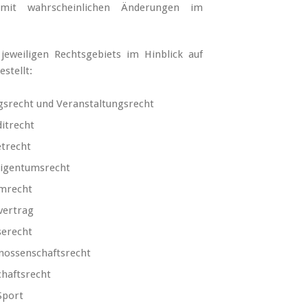
n, mit wahrscheinlichen Änderungen im
jeweiligen Rechtsgebiets im Hinblick auf
stellt:
gsrecht und Veranstaltungsrecht
ditrecht
etrecht
igentumsrecht
imrecht
vertrag
serecht
enossenschaftsrecht
chaftsrecht
Sport