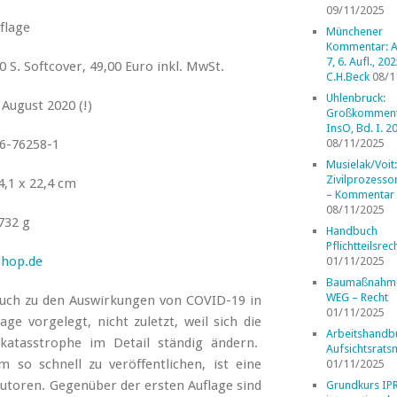
09/11/2025
flage
Münchener
Kommentar: A
7, 6. Aufl., 202
 S. Softcover, 49,00 Euro inkl. MwSt.
C.H.Beck
08/1
Uhlenbruck:
August 2020 (!)
Großkomment
InsO, Bd. I. 2
6-76258-1
08/11/2025
Musielak/Voit:
Zivilprozess
4,1 x 22,4 cm
– Kommentar
08/11/2025
732 g
Handbuch
Pflichtteilsrec
shop.de
01/11/2025
Baumaßnahm
WEG – Recht
uch zu den Auswirkungen von COVID-19 in
01/11/2025
lage vorgelegt, nicht zuletzt, weil sich die
Arbeitshandb
katasstrophe im Detail ständig ändern.
Aufsichtsrats
 so schnell zu veröffentlichen, ist eine
01/11/2025
utoren. Gegenüber der ersten Auflage sind
Grundkurs IP