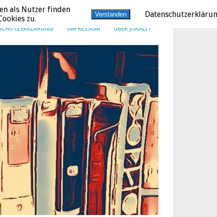
en als Nutzer finden
Datenschutzerkläru
Verstanden
ookies zu.
SCHUTZERKLÄRUNG
IMPRESSUM
ÜBER JURALIT