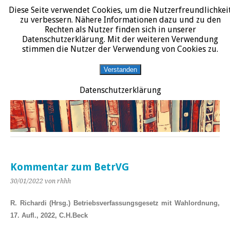
Diese Seite verwendet Cookies, um die Nutzerfreundlichkei
START
DATENSCHUTZERKLÄRUNG
IMPRESSUM
ÜBER JURALIT
zu verbessern. Nähere Informationen dazu und zu den
Rechten als Nutzer finden sich in unserer
JURALIT
Datenschutzerklärung. Mit der weiteren Verwendung
stimmen die Nutzer der Verwendung von Cookies zu.
Rezensionen juristischer Literatur
Verstanden
Datenschutzerklärung
Kommentar zum BetrVG
30/01/2022
von rhhh
R. Richardi (Hrsg.) Betriebsverfassungsgesetz
mit Wahlordnung,
17. Aufl., 2022, C.H.Beck