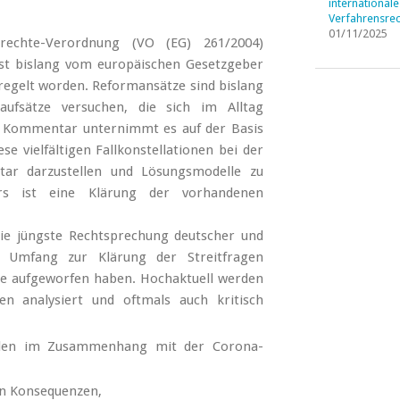
internationale
Verfahrensrec
01/11/2025
trechte-Verordnung (VO (EG) 261/2004)
ist bislang vom europäischen Gesetzgeber
regelt worden. Reformansätze sind bislang
ufsätze versuchen, die sich im Alltag
r Kommentar unternimmt es auf der Basis
e vielfältigen Fallkonstellationen bei der
ar darzustellen und Lösungsmodelle zu
ars ist eine Klärung der vorhandenen
die jüngste Rechtsprechung deutscher und
m Umfang zur Klärung der Streitfragen
ke aufgeworfen haben. Hochaktuell werden
en analysiert und oftmals auch kritisch
ällen im Zusammenhang mit der Corona-
en Konsequenzen,