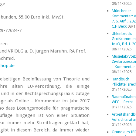
age
09/11/2025
Münchener
Kommentar: A
ebunden, 55,00 Euro inkl. MwSt.
7, 6. Aufl., 202
C.H.Beck
08/1
29-77684-7
Uhlenbruck:
Großkomment
oren
InsO, Bd. I. 2
08/11/2025
und VRiOLG a. D. Jürgen Maruhn, RA Prof.
Musielak/Voit:
Schmid.
Zivilprozess
shop.de
– Kommentar
08/11/2025
lseitigen Beeinflussung von Theorie und
Handbuch
Pflichtteilsrec
ahre alten EU-Verordnung, die einige
01/11/2025
 und in der Rechtsprechungspraxis zutage
Baumaßnahm
lage als Online – Kommentar im Jahr 2017
WEG – Recht
01/11/2025
 so dass Lösungsmodelle für pragmatische
Arbeitshandb
flage hingegen ist von einer Situation
Aufsichtsrats
war immer mehr Streitfragen geklärt hat,
01/11/2025
 gibt in diesem Bereich, da immer wieder
Grundkurs IP