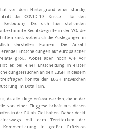
 hat vor dem Hintergrund einer ständig
ntritt der COVID-19- Kriese – für den
e Bedeutung. Die sich hier stellenden
unbestimmte Rechtsbegriffe in der VO, die
itten sind, wobei sich die Auslegungen in
lich darstellen können. Die Anzahl
riierender Entscheidungen auf europäischer
relativ groß, wobei aber noch wie vor
leibt es bei einer Entscheidung in erster
ntscheidungsersuchen an den EuGH in diesem
treitfragen konnte der EuGH inzwischen
äuterung im Detail ein.
, da alle Flüge erfasst werden, die in der
e von einer Fluggesellschaft aus diesen
fen in der EU als Ziel haben. Daher deckt
keineswegs mit dem Territorium der
r Kommentierung in großer Präzision