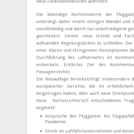
neue Fallkonstellationen auftreten.
Die lebendige Rechtsmaterie der Fluggas
unterliegt daher einem stetigen Wandel und 
unvollständig und damit nur unbefriedigend ge
gescheitert. Immer neue Urteile und Facha
auftuenden Regelungslücken zu schließen. De
einer klaren und stringenten Konzeptionen dies
Durchführung des Luftverkehrs im Komment
entwickeln. Erklärtes Ziel des Komment
Passagierrechte.
Die Neuauflage berücksichtigt insbesondere 
europäischer Gerichte, die im erhebliche
beigetragen haben, aber auch neue Streitpun
diese höchstrichterlich entschiedenen Frag
begleitet:
Ansprüche des Fluggastes bei Flugausf
Pandemie,
Streik im Luftfahrtunternehmen und dess