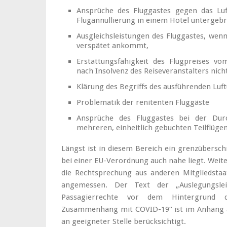
Ansprüche des Fluggastes gegen das Lu
Flugannullierung in einem Hotel untergebra
Ausgleichsleistungen des Fluggastes, wenn 
verspätet ankommt,
Erstattungsfähigkeit des Flugpreises v
nach Insolvenz des Reiseveranstalters nic
Klärung des Begriffs des ausführenden Lu
Problematik der renitenten Fluggäste
Ansprüche des Fluggastes bei der Durc
mehreren, einheitlich gebuchten Teilflüg
Längst ist in diesem Bereich ein grenzübersc
bei einer EU-Verordnung auch nahe liegt. Weit
die Rechtsprechung aus anderen Mitgliedstaa
angemessen. Der Text der „Auslegungsle
Passagierrechte vor dem Hintergrund d
Zusammenhang mit COVID-19“ ist im Anhang a
an geeigneter Stelle berücksichtigt.