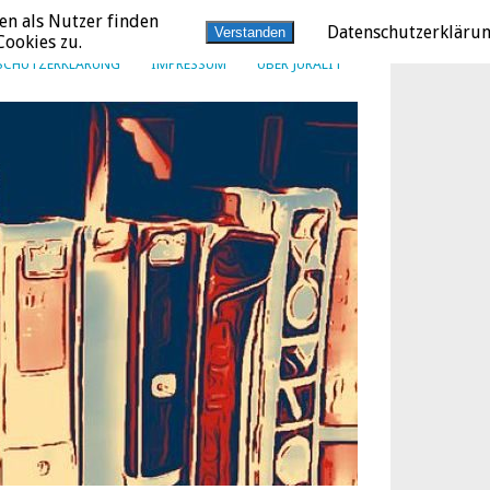
en als Nutzer finden
Datenschutzerkläru
Verstanden
ookies zu.
SCHUTZERKLÄRUNG
IMPRESSUM
ÜBER JURALIT