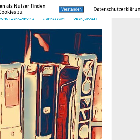
en als Nutzer finden
Datenschutzerkläru
Verstanden
ookies zu.
SCHUTZERKLÄRUNG
IMPRESSUM
ÜBER JURALIT