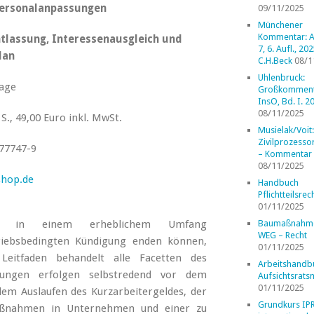
Personalanpassungen
09/11/2025
Münchener
Kommentar: A
tlassung, Interessenausgleich und
7, 6. Aufl., 202
lan
C.H.Beck
08/1
Uhlenbruck:
lage
Großkomment
InsO, Bd. I. 2
08/11/2025
S., 49,00 Euro inkl. MwSt.
Musielak/Voit:
Zivilprozess
77747-9
– Kommentar
08/11/2025
shop.de
Handbuch
Pflichtteilsrec
01/11/2025
dert in einem erheblichem Umfang
Baumaßnahm
WEG – Recht
riebsbedingten Kündigung enden können,
01/11/2025
Leitfaden behandelt alle Facetten des
Arbeitshandb
rungen erfolgen selbstredend vor dem
Aufsichtsrats
01/11/2025
dem Auslaufen des Kurzarbeitergeldes, der
Grundkurs IP
maßnahmen in Unternehmen und einer zu