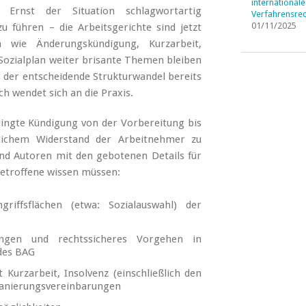
internationale
 Ernst der Situation schlagwortartig
Verfahrensrec
01/11/2025
zu führen – die Arbeitsgerichte sind jetzt
wie Änderungskündigung, Kurzarbeit,
Sozialplan weiter brisante Themen bleiben
s der entscheidende Strukturwandel bereits
uch wendet sich an die Praxis.
ingte Kündigung von der Vorbereitung bis
lichem Widerstand der Arbeitnehmer zu
und Autoren mit den gebotenen Details für
Betroffene wissen müssen:
riffsflächen (etwa: Sozialauswahl) der
ssungen und rechtssicheres Vorgehen in
des BAG
urzarbeit, Insolvenz (einschließlich den
Sanierungsvereinbarungen