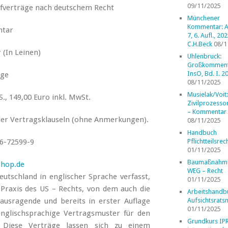
09/11/2025
fverträge nach deutschem Recht
Münchener
Kommentar: A
tar
7, 6. Aufl., 202
C.H.Beck
08/1
 (In Leinen)
Uhlenbruck:
Großkomment
InsO, Bd. I. 2
age
08/11/2025
Musielak/Voit:
., 149,00 Euro inkl. MwSt.
Zivilprozess
– Kommentar
 der Vertragsklauseln (ohne Anmerkungen).
08/11/2025
Handbuch
6-72599-9
Pflichtteilsrec
01/11/2025
Baumaßnahm
shop.de
WEG – Recht
tschland in englischer Sprache verfasst,
01/11/2025
 Praxis des US – Rechts, von dem auch die
Arbeitshandb
ausragende und bereits in erster Auflage
Aufsichtsrats
01/11/2025
nglischsprachige Vertragsmuster für den
Grundkurs IP
 Diese Verträge lassen sich zu einem