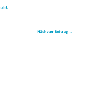
malink
Nächster Beitrag →