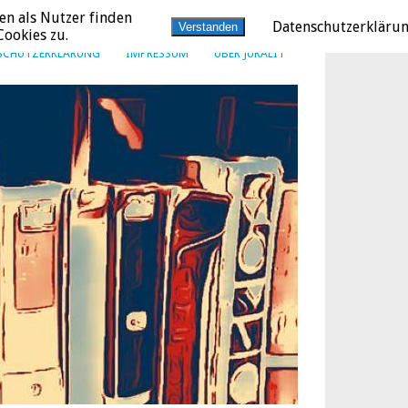
en als Nutzer finden
Datenschutzerkläru
Verstanden
ookies zu.
SCHUTZERKLÄRUNG
IMPRESSUM
ÜBER JURALIT