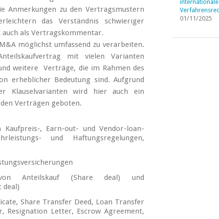
internationale
 Die Anmerkungen zu den Vertragsmustern
Verfahrensrec
01/11/2025
rleichtern das Verständnis schwieriger
rk auch als Vertragskommentar.
s M&A möglichst umfassend zu verarbeiten.
teilskaufvertrag mit vielen Varianten
und weitere Verträge, die im Rahmen des
n erheblicher Bedeutung sind. Aufgrund
der Klauselvarianten wird hier auch ein
n den Verträgen geboten.
 Kaufpreis-, Earn-out- und Vendor-loan-
hrleistungs- und Haftungsregelungen,
istungsversicherungen
von Anteilskauf (Share deal) und
 deal)
cate, Share Transfer Deed, Loan Transfer
, Resignation Letter, Escrow Agreement,