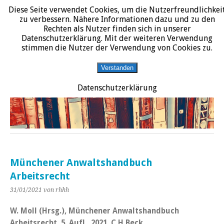
Diese Seite verwendet Cookies, um die Nutzerfreundlichkei
START
DATENSCHUTZERKLÄRUNG
IMPRESSUM
ÜBER JURALIT
zu verbessern. Nähere Informationen dazu und zu den
Rechten als Nutzer finden sich in unserer
JURALIT
Datenschutzerklärung. Mit der weiteren Verwendung
stimmen die Nutzer der Verwendung von Cookies zu.
Rezensionen juristischer Literatur
Verstanden
Datenschutzerklärung
Münchener Anwaltshandbuch
Arbeitsrecht
31/01/2021
von rhhh
W. Moll (Hrsg.), Münchener Anwaltshandbuch
Arbeitsrecht, 5. Aufl., 2021, C.H.Beck