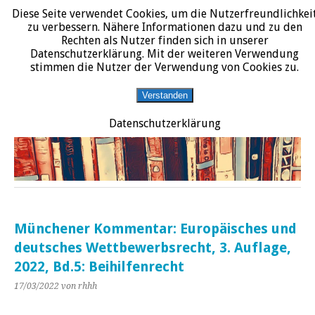
Diese Seite verwendet Cookies, um die Nutzerfreundlichkei
START
DATENSCHUTZERKLÄRUNG
IMPRESSUM
ÜBER JURALIT
zu verbessern. Nähere Informationen dazu und zu den
Rechten als Nutzer finden sich in unserer
JURALIT
Datenschutzerklärung. Mit der weiteren Verwendung
stimmen die Nutzer der Verwendung von Cookies zu.
Rezensionen juristischer Literatur
Verstanden
Datenschutzerklärung
Münchener Kommentar: Europäisches und
deutsches Wettbewerbsrecht, 3. Auflage,
2022, Bd.5: Beihilfenrecht
17/03/2022
von rhhh