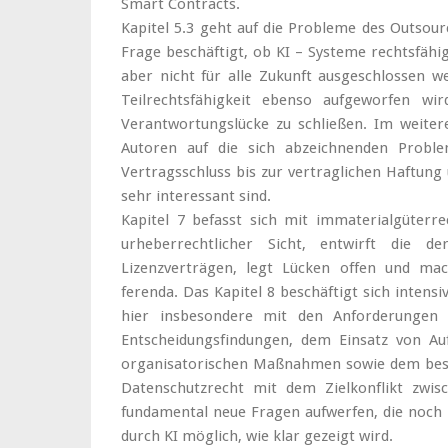
Smart Contracts.
Kapitel 5.3 geht auf die Probleme des Outsourc
Frage beschäftigt, ob KI – Systeme rechtsfähi
aber nicht für alle Zukunft ausgeschlossen w
Teilrechtsfähigkeit ebenso aufgeworfen wi
Verantwortungslücke zu schließen. Im weite
Autoren auf die sich abzeichnenden Proble
Vertragsschluss bis zur vertraglichen Haftung
sehr interessant sind.
Kapitel 7 befasst sich mit immaterialgüterre
urheberrechtlicher Sicht, entwirft die de
Lizenzverträgen, legt Lücken offen und mac
ferenda. Das Kapitel 8 beschäftigt sich intens
hier insbesondere mit den Anforderungen
Entscheidungsfindungen, dem Einsatz von Auf
organisatorischen Maßnahmen sowie dem best
Datenschutzrecht mit dem Zielkonflikt zwis
fundamental neue Fragen aufwerfen, die noch 
durch KI möglich, wie klar gezeigt wird.