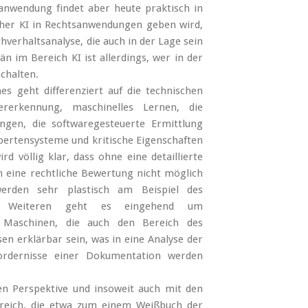
tsanwendung findet aber heute praktisch in
icher KI in Rechtsanwendungen geben wird,
verhaltsanalyse, die auch in der Lage sein
n im Bereich KI ist allerdings, wer in der
schalten.
es geht differenziert auf die technischen
erkennung, maschinelles Lernen, die
ngen, die softwaregesteuerte Ermittlung
rtensysteme und kritische Eigenschaften
rd völlig klar, dass ohne eine detaillierte
 eine rechtliche Bewertung nicht möglich
werden sehr plastisch am Beispiel des
es Weiteren geht es eingehend um
r Maschinen, die auch den Bereich des
n erklärbar sein, was in eine Analyse der
fordernisse einer Dokumentation werden
hen Perspektive und insoweit auch mit den
reich, die etwa zum einem Weißbuch der