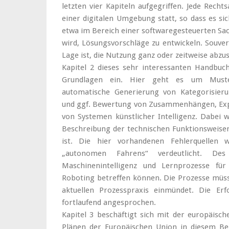
letzten vier Kapiteln aufgegriffen. Jede Rech
einer digitalen Umgebung statt, so dass es s
etwa im Bereich einer softwaregesteuerten Sach
wird, Lösungsvorschläge zu entwickeln. Souverä
Lage ist, die Nutzung ganz oder zeitweise abzu
Kapitel 2 dieses sehr interessanten Handbuch
Grundlagen ein. Hier geht es um Muster
automatische Generierung von Kategorisieru
und ggf. Bewertung von Zusammenhängen, Expe
von Systemen künstlicher Intelligenz. Dabei wi
Beschreibung der technischen Funktionsweisen
ist. Die hier vorhandenen Fehlerquellen 
„autonomen Fahrens“ verdeutlicht. D
Maschinenintelligenz und Lernprozesse fü
Roboting betreffen können. Die Prozesse müsse
aktuellen Prozesspraxis einmündet. Die Er
fortlaufend angesprochen.
Kapitel 3 beschäftigt sich mit der europäisc
Plänen der Europäischen Union in diesem Be