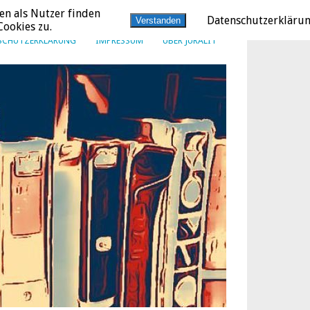
en als Nutzer finden
Datenschutzerkläru
Verstanden
ookies zu.
SCHUTZERKLÄRUNG
IMPRESSUM
ÜBER JURALIT