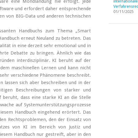
äre eine Mondlandung nie erfolgt. Jede
internationale
Verfahrensrec
ftware und erfordert daher entsprechende
01/11/2025
n von BIG-Data und anderen technischen
essanten Handbuchs zum Thema „Smart
 Handbuch erneut Neuland zu betreten. Das
ität in eine derzeit sehr emotional und in
hrte Debatte zu bringen. Ähnlich wie das
nden interdisziplinär. KI beruht auf der
d dem maschinellen Lernen und kann nicht
nz sehr verschiedene Phänomene beschreibt.
 lassen sich aber beschreiben und in der
itigen Beschreibungen von starker und
 beruht, dass eine starke KI an die Stelle
hwache auf Systemunterstützungsprozesse
 diesem Handbuch eingehend erörtert. Das
en Rechtsproblemen, den der Einsatz von
atzes von KI im Bereich von Justiz und
diesem Handbuch nur gestreift, aber in den