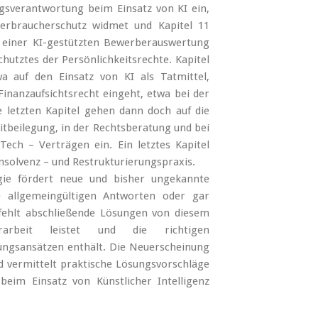
ungsverantwortung beim Einsatz von KI ein,
rbraucherschutz widmet und Kapitel 11
i einer KI-gestützten Bewerberauswertung
utztes der Persönlichkeitsrechte. Kapitel
wa auf den Einsatz von KI als Tatmittel,
Finanzaufsichtsrecht eingeht, etwa bei der
e letzten Kapitel gehen dann doch auf die
eitbeilegung, in der Rechtsberatung und bei
Tech – Verträgen ein. Ein letztes Kapitel
Insolvenz – und Restrukturierungspraxis.
gie fördert neue und bisher ungekannte
e allgemeingültigen Antworten oder gar
rfehlt abschließende Lösungen von diesem
arbeit leistet und die richtigen
ngsansätzen enthält. Die Neuerscheinung
vermittelt praktische Lösungsvorschläge
beim Einsatz von Künstlicher Intelligenz