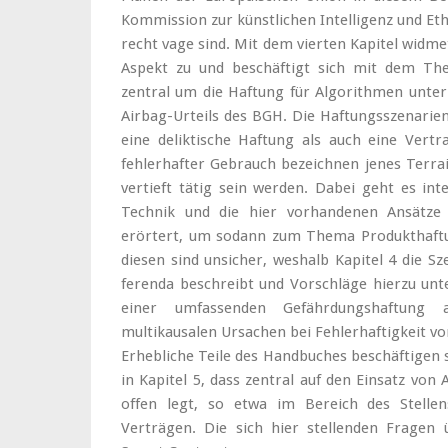
Kommission zur künstlichen Intelligenz und Eth
recht vage sind. Mit dem vierten Kapitel widme
Aspekt zu und beschäftigt sich mit dem Th
zentral um die Haftung für Algorithmen unte
Airbag-Urteils des BGH. Die Haftungsszenarien
eine deliktische Haftung als auch eine Vertr
fehlerhafter Gebrauch bezeichnen jenes Terrai
vertieft tätig sein werden. Dabei geht es in
Technik und die hier vorhandenen Ansätze 
erörtert, um sodann zum Thema Produkthaftu
diesen sind unsicher, weshalb Kapitel 4 die Sz
ferenda beschreibt und Vorschläge hierzu unt
einer umfassenden Gefährdungshaftung 
multikausalen Ursachen bei Fehlerhaftigkeit v
Erhebliche Teile des Handbuches beschäftigen 
in Kapitel 5, dass zentral auf den Einsatz vo
offen legt, so etwa im Bereich des Stell
Verträgen. Die sich hier stellenden Fragen