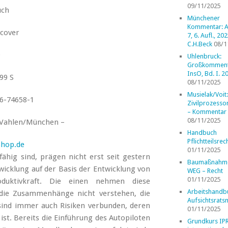
09/11/2025
uch
Münchener
Kommentar: A
tcover
7, 6. Aufl., 202
C.H.Beck
08/1
Uhlenbruck:
Großkomment
InsO, Bd. I. 2
699 S
08/11/2025
Musielak/Voit:
6-74658-1
Zivilprozess
– Kommentar
08/11/2025
 Vahlen/München –
Handbuch
Pflichtteilsrec
shop.de
01/11/2025
fähig sind, prägen nicht erst seit gestern
Baumaßnahm
twicklung auf der Basis der Entwicklung von
WEG – Recht
01/11/2025
oduktivkraft. Die einen nehmen diese
Arbeitshandb
 die Zusammenhänge nicht verstehen, die
Aufsichtsrats
ind immer auch Risiken verbunden, deren
01/11/2025
st. Bereits die Einführung des Autopiloten
Grundkurs IP