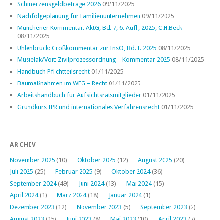
Schmerzensgeldbeträge 2026
09/11/2025
Nachfolgeplanung für Familienunternehmen
09/11/2025
Münchener Kommentar: AktG, Bd. 7, 6. Aufl., 2025, C.H.Beck
08/11/2025
Uhlenbruck: Großkommentar zur InsO, Bd. I. 2025
08/11/2025
Musielak/Voit: Zivilprozessordnung – Kommentar 2025
08/11/2025
Handbuch Pflichtteilsrecht
01/11/2025
Baumaßnahmen im WEG – Recht
01/11/2025
Arbeitshandbuch für Aufsichtsratsmitglieder
01/11/2025
Grundkurs IPR und internationales Verfahrensrecht
01/11/2025
ARCHIV
November 2025
(10)
Oktober 2025
(12)
August 2025
(20)
Juli 2025
(25)
Februar 2025
(9)
Oktober 2024
(36)
September 2024
(49)
Juni 2024
(13)
Mai 2024
(15)
April 2024
(1)
März 2024
(18)
Januar 2024
(1)
Dezember 2023
(12)
November 2023
(5)
September 2023
(2)
August 2023
(15)
Juni 2023
(8)
Mai 2023
(10)
April 2023
(7)