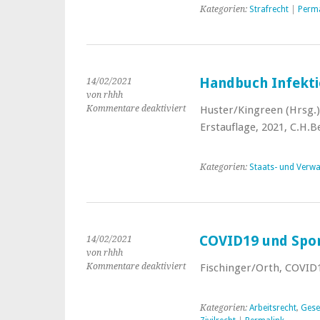
Kategorien:
Strafrecht
|
Perma
Handbuch Infekti
14/02/2021
von rhhh
Kommentare deaktiviert
für
Huster/Kingreen (Hrsg.)
Handbuch
Erstauflage, 2021, C.H.B
Infektionsschutzrecht
Kategorien:
Staats- und Verwa
COVID19 und Spo
14/02/2021
von rhhh
Kommentare deaktiviert
für
Fischinger/Orth, COVID1
COVID19
und
Sport
Kategorien:
Arbeitsrecht
,
Gese