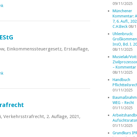
09/11/2025
nk
Münchener
Kommentar: A
7, 6. Aufl., 202
C.H.Beck
08/1
Uhlenbruck:
EStG
Großkomment
InsO, Bd. I. 2
ow, Einkommenssteuergesetz, Erstauflage,
08/11/2025
Musielak/Voit:
Zivilprozess
– Kommentar
08/11/2025
nk
Handbuch
Pflichtteilsrec
01/11/2025
Baumaßnahm
WEG – Recht
rafrecht
01/11/2025
Arbeitshandb
 Verkehrsstrafrecht, 2. Auflage, 2021,
Aufsichtsrats
01/11/2025
Grundkurs IP