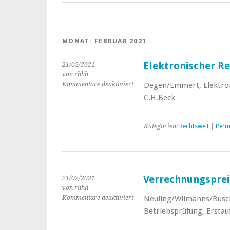
MONAT:
FEBRUAR 2021
Elektronischer Re
21/02/2021
von rhhh
Kommentare deaktiviert
für
Degen/Emmert, Elektroni
Elektronischer
C.H.Beck
Rechtsverkehr
–
Praxisleitfaden
Kategorien:
Rechtswelt
|
Perm
Verrechnungsprei
21/02/2021
von rhhh
Kommentare deaktiviert
für
Neuling/Wilmanns/Busch
Verrechnungspreise
Betriebsprüfung, Erstau
in
der