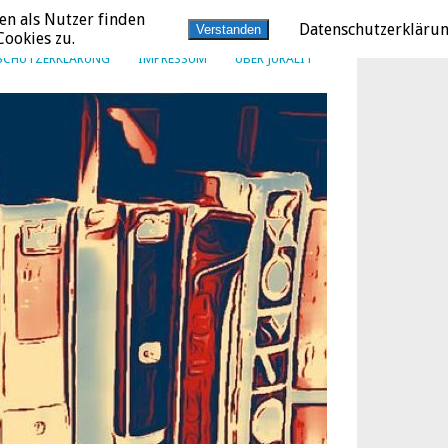
en als Nutzer finden
Datenschutzerkläru
Verstanden
ookies zu.
SCHUTZERKLÄRUNG
IMPRESSUM
ÜBER JURALIT