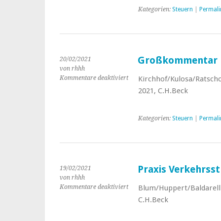
Betriebsprüfung
Kategorien:
Steuern
|
Permali
Großkommentar 
20/02/2021
von rhhh
Kommentare deaktiviert
für
Kirchhof/Kulosa/Ratsch
Großkommentar
2021, C.H.Beck
EStG
Kategorien:
Steuern
|
Permali
Praxis Verkehrsst
19/02/2021
von rhhh
Kommentare deaktiviert
für
Blum/Huppert/Baldarelli,
Praxis
C.H.Beck
Verkehrsstrafrecht