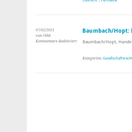
Zivilrecht
|
Permalink
Baumbach/Hopt: 
07/02/2021
von rhhh
Kommentare deaktiviert
für
Baumbach/Hopt, Handels
Baumbach/Hopt:
Handelsgesetzbuch
Kategorien:
Gesellschaftsrech