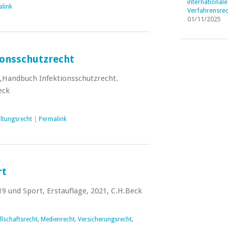
internationale
link
Verfahrensrec
01/11/2025
onsschutzrecht
,Handbuch Infektionsschutzrecht.
eck
ltungsrecht
|
Permalink
rt
9 und Sport, Erstauflage, 2021, C.H.Beck
llschaftsrecht
,
Medienrecht
,
Versicherungsrecht
,