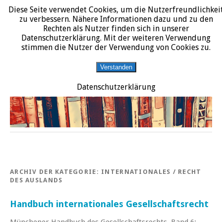
Diese Seite verwendet Cookies, um die Nutzerfreundlichkei
START
DATENSCHUTZERKLÄRUNG
IMPRESSUM
ÜBER JURALIT
zu verbessern. Nähere Informationen dazu und zu den
Rechten als Nutzer finden sich in unserer
JURALIT
Datenschutzerklärung. Mit der weiteren Verwendung
stimmen die Nutzer der Verwendung von Cookies zu.
Rezensionen juristischer Literatur
Verstanden
Datenschutzerklärung
ARCHIV DER KATEGORIE:
INTERNATIONALES / RECHT
DES AUSLANDS
Handbuch internationales Gesellschaftsrecht
Münchener Handbuch des Gesellschaftsrechts, Band 6: